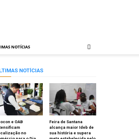
IMAS NOTÍCIAS
LTIMAS NOTÍCIAS
rocon e OAB
Feira de Santana
tensificam
alcança maior Ideb de
scalização no
sua história e supera
mércio para o Dia
meta estabelecida pelo