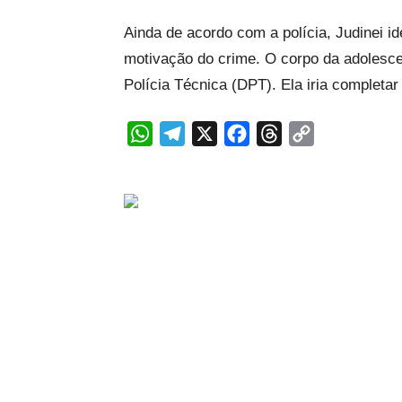
Ainda de acordo com a polícia, Judinei id
motivação do crime. O corpo da adolesc
Polícia Técnica (DPT). Ela iria completa
WhatsApp
Telegram
X
Facebook
Threads
Copy
Link