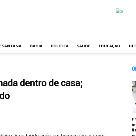
DE SANTANA
BAHIA
POLÍTICA
SAÚDE
EDUCAÇÃO
ÚLT
Ú
nada dentro de casa;
ido
P
in
fi
eiro ficou ferido após um homem invadir uma
co