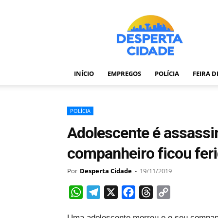
Desperta
Cidade
–
Portal
de
notícias
INÍCIO
EMPREGOS
POLÍCIA
FEIRA 
de
Feira
de
Santana
POLÍCIA
–
Adolescente é assassi
Bahia
companheiro ficou fer
Por
Desperta Cidade
-
19/11/2019
WhatsApp
Telegram
X
Facebook
Threads
Copy
Link
Uma adolescente morreu e o seu companh