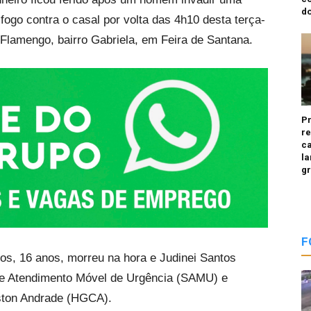
do
fogo contra o casal por volta das 4h10 desta terça-
a Flamengo, bairro Gabriela, em Feira de Santana.
P
re
ca
la
g
F
os, 16 anos, morreu na hora e Judinei Santos
o de Atendimento Móvel de Urgência (SAMU) e
iston Andrade (HGCA).