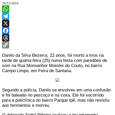
26/12/2019
WhatsApp
Telegram
X
Facebook
Threads
Copy
Danilo da Silva Bezerra, 22 anos, foi morto a tiros na
Link
tarde de quarta-feira (25) numa festa com paredões de
som na Rua Monsenhor Moiséis do Couto, no bairro
Campo Limpo, em Feira de Santana.
Segundo a polícia, Danilo se envolveu em uma confusão
e foi baleado no pescoço e na coxa. Ele foi socorrido
para a policlínica do bairro Parque Ipê, mas não resistiu
aos ferimentos e morreu.
O delegado André Ribeiro realizou o levantamento