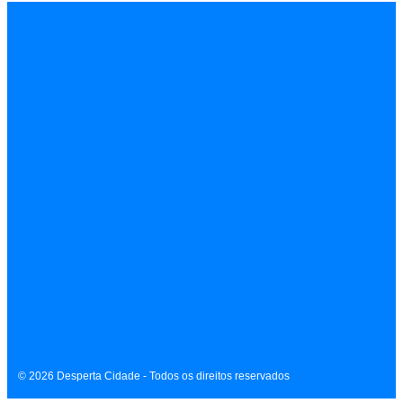
INÍCIO
EMPREGOS
POLÍCIA
FEIRA DE SANTANA
BAHIA
POLÍTICA
SAÚDE
EDUCAÇÃO
ÚLTIMAS NOTÍCIAS
Contato
Sobre
Equipe
Política de Privacidade
Termos de Uso
© 2026 Desperta Cidade - Todos os direitos reservados