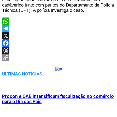
cadáverico junto com peritos do Departamento de Polícia
Técnica (DPT). A polícia investiga o caso.
WhatsApp
Telegram
X
Facebook
Threads
Copy
Link
ÚLTIMAS NOTÍCIAS
Procon e OAB intensificam fiscalização no comércio
para o Dia dos Pais