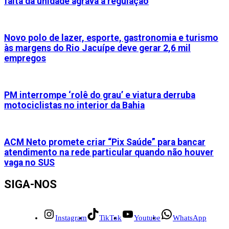
falta da unidade agrava a regulação
Novo polo de lazer, esporte, gastronomia e turismo
às margens do Rio Jacuípe deve gerar 2,6 mil
empregos
PM interrompe ‘rolê do grau’ e viatura derruba
motociclistas no interior da Bahia
ACM Neto promete criar “Pix Saúde” para bancar
atendimento na rede particular quando não houver
vaga no SUS
SIGA-NOS
Instagram
TikTok
Youtube
WhatsApp