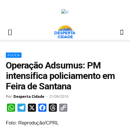
POLÍCIA
Operação Adsumus: PM
intensifica policiamento em
Feira de Santana
Por
Desperta Cidade
-
21/09/2019
WhatsApp
Telegram
X
Facebook
Threads
Copy
Link
Foto: Reprodução/CPRL