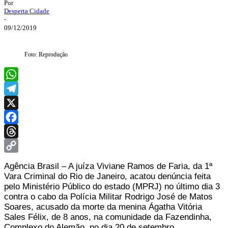
Por
Desperta Cidade
-
09/12/2019
Foto: Reprodução
WhatsApp
Telegram
X
Facebook
Threads
Copy
Agência Brasil – A juíza Viviane Ramos de Faria, da 1ª
Link
Vara Criminal do Rio de Janeiro, acatou denúncia feita
pelo Ministério Público do estado (MPRJ) no último dia 3
contra o cabo da Polícia Militar Rodrigo José de Matos
Soares, acusado da morte da menina Ágatha Vitória
Sales Félix, de 8 anos, na comunidade da Fazendinha,
Complexo do Alemão, no dia 20 de setembro.