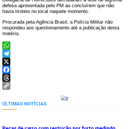
defesa apresentada pelo PM ao concluírem que não
havia tiroteio no local naquele momento.
Procurada pela Agência Brasil, a Polícia Militar não
respondeu aos questionamento até a publicação desta
matéria.
WhatsApp
Telegram
X
Facebook
Threads
Copy
Link
ÚLTIMAS NOTÍCIAS
Peças de carro com restrição por furto medindo