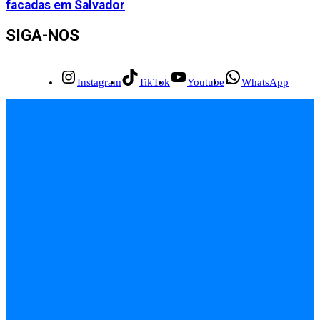
facadas em Salvador
SIGA-NOS
Instagram
TikTok
Youtube
WhatsApp
INÍCIO
EMPREGOS
POLÍCIA
FEIRA DE SANTANA
BAHIA
POLÍTICA
SAÚDE
EDUCAÇÃO
ÚLTIMAS NOTÍCIAS
Contato