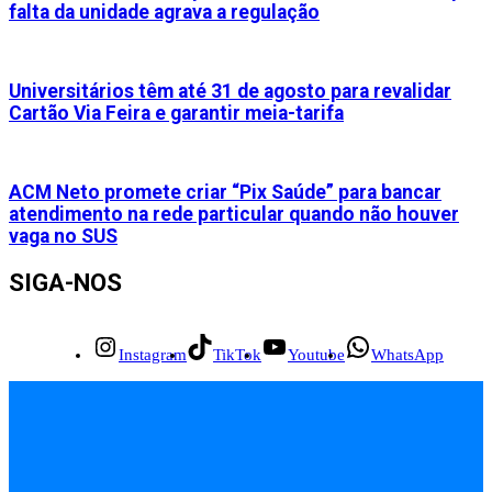
falta da unidade agrava a regulação
Universitários têm até 31 de agosto para revalidar
Cartão Via Feira e garantir meia-tarifa
ACM Neto promete criar “Pix Saúde” para bancar
atendimento na rede particular quando não houver
vaga no SUS
SIGA-NOS
Instagram
TikTok
Youtube
WhatsApp
INÍCIO
EMPREGOS