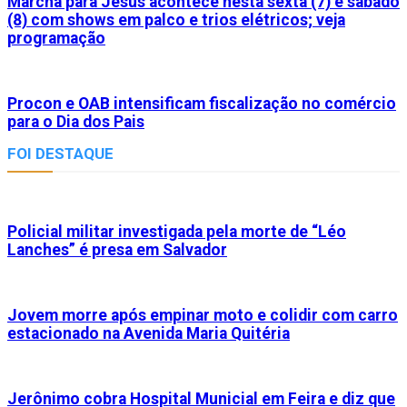
Marcha para Jesus acontece nesta sexta (7) e sábado
(8) com shows em palco e trios elétricos; veja
programação
Procon e OAB intensificam fiscalização no comércio
para o Dia dos Pais
FOI DESTAQUE
Policial militar investigada pela morte de “Léo
Lanches” é presa em Salvador
Jovem morre após empinar moto e colidir com carro
estacionado na Avenida Maria Quitéria
Jerônimo cobra Hospital Municial em Feira e diz que