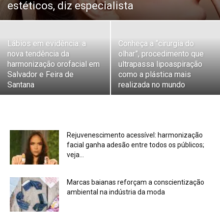
estéticos, diz especialista
Lábios em evidência: a
Conheça a “cirurgia do
nova tendência da
olhar”, procedimento que
harmonização orofacial em
ultrapassa lipoaspiração
Salvador e Feira de
como a plástica mais
Santana
realizada no mundo
Rejuvenescimento acessível: harmonização
facial ganha adesão entre todos os públicos;
veja...
Marcas baianas reforçam a conscientização
ambiental na indústria da moda